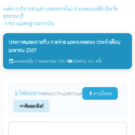
องค์การบริหารส่วนตำบลสระกระโจม
อำเภอดอนเจดีย์ จังหวัด
สุพรรณบุรี
›
รายงานแสดงฐานะการเงิน
ประกาศแสดงรายรับ-รายจ่าย และงบทดลอง ประจำเดือน
เมษายน 2567
เผยแพร่เมื่อ 2 พฤษภาคม 2567
เปิดอ่าน 142 ครั้ง
event
visibility
ไฟล์เอกสาร
attach_file
ดาวน์โหลด
Vdf4m21Thu24853.pdf
file_download
คัดลอกลิงก์
link